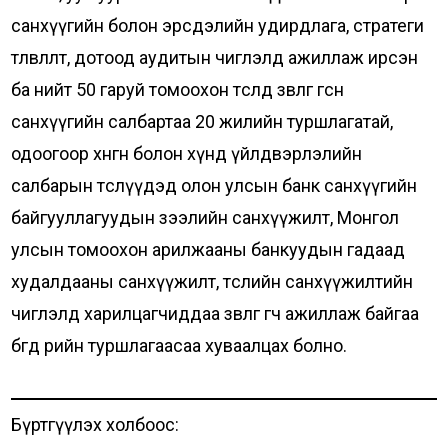
санхүүгийн болон эрсдэлийн удирдлага, стратеги
төлөвлөлт, дотоод аудитын чиглэлд ажиллаж ирсэн
ба нийт 50 гаруй томоохон төсөлд зөвлөгөө өгсөн
санхүүгийн салбартаа 20 жилийн туршлагатай,
одоогоор хөнгөн болон хүнд үйлдвэрлэлийн
салбарын төслүүдэд олон улсын банк санхүүгийн
байгууллагуудын зээлийн санхүүжилт, Монгол
улсын томоохон арилжааны банкуудын гадаад
худалдааны санхүүжилт, төслийн санхүүжилтийн
чиглэлд харилцагчиддаа зөвлөгөө өгч ажиллаж байгаа
бөгөөд өөрийн туршлагаасаа хуваалцах болно.
Бүртгүүлэх холбоос: