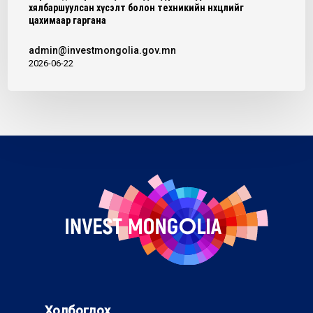
хялбаршуулсан хүсэлт болон техникийн нөхцөлийг
цахимаар гаргана
admin@investmongolia.gov.mn
2026-06-22
Холбогдох