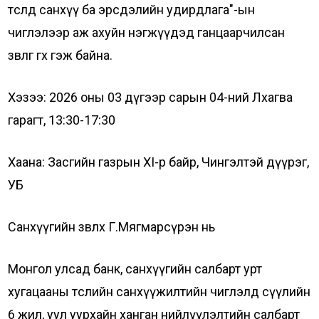
төсөлд санхүү ба эрсдэлийн удирдлага"-ын
чиглэлээр аж ахуйн нэгжүүдэд ганцаарчилсан
зөвлөгөө өгөх гэж байна.
Хэзээ: 2026 оны 03 дүгээр сарын 04-ний Лхагва
гарагт, 13:30-17:30
Хаана: Засгийн газрын XI-р байр, Чингэлтэй дүүрэг,
УБ
Санхүүгийн зөвлөх Г.Мягмарсүрэн нь
Монгол улсад банк, санхүүгийн салбарт урт
хугацааны төслийн санхүүжилтийн чиглэлд сүүлийн
6 жил, уул уурхайн ханган нийлүүлэлтийн салбарт