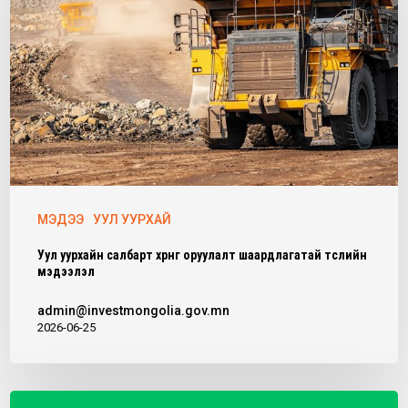
МЭДЭЭ
УУЛ УУРХАЙ
Уул уурхайн салбарт хөрөнгө оруулалт шаардлагатай төслийн
мэдээлэл
admin@investmongolia.gov.mn
2026-06-25