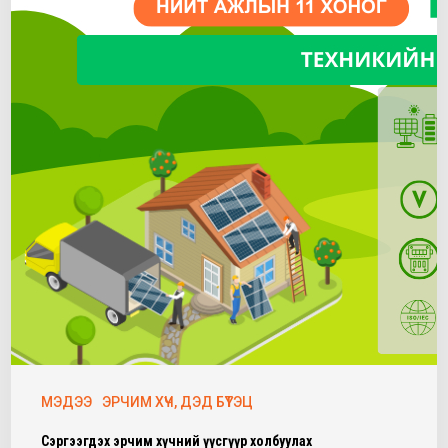
МЭДЭЭ
ЭРЧИМ ХҮЧ, ДЭД БҮТЭЦ
Сэргээгдэх эрчим хүчний үүсгүүр холбуулах