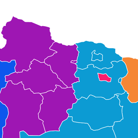
ХӨВСГӨЛ
СЭЛЭНГЭ
ДАРХАН-УУЛ
БУЛГАН
ОРХОН
УЛААНБААТАР
ГОВЬСҮМБЭР
АРХАНГАЙ
ТӨВ
ӨВӨРХАНГАЙ
ДУНДГОВЬ
БАЯНХОНГОР
ДОРН