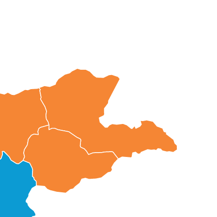
ДОРНОД
ХЭНТИЙ
СҮХБААТАР
ОГОВЬ