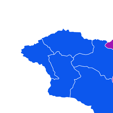
УВС
БАЯН-ӨЛГИЙ
ЗАВХАН
ХОВД
ГОВЬ-АЛТАЙ