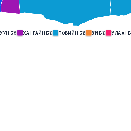
ӨМНӨГОВЬ
УУН БҮС
ХАНГАЙН БҮС
ТӨВИЙН БҮС
ЗҮҮН БҮС
УЛААНБ