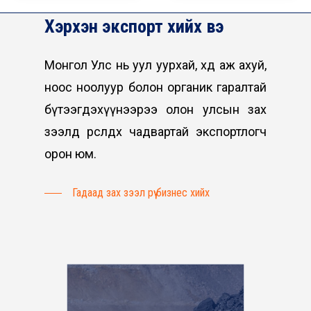
Хэрхэн
экспорт
хийх
вэ
Монгол Улс нь уул уурхай, хөдөө аж ахуй,
ноос ноолуур болон органик гаралтай
бүтээгдэхүүнээрээ олон улсын зах
зээлд өрсөлдөх чадвартай экспортлогч
орон юм.
Гадаад зах зээл рүү бизнес хийх