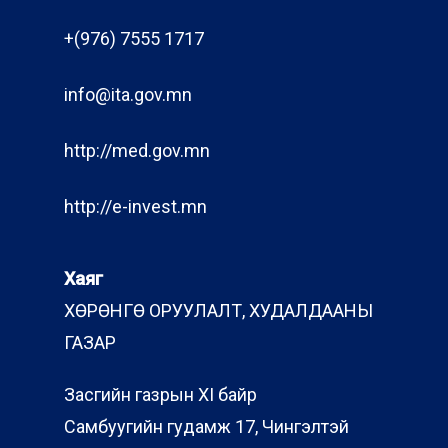
+(976) 7555 1717
info@ita.gov.mn
http://med.gov.mn
http://e-invest.mn
Хаяг
ХӨРӨНГӨ ОРУУЛАЛТ, ХУДАЛДААНЫ
ГАЗАР
Засгийн газрын XI байр
Самбуугийн гудамж 17, Чингэлтэй