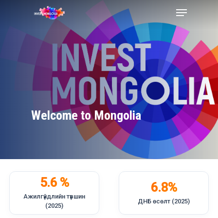
Skip
Menu
to
Close
main
Menu
content
Welcome to Mongolia
5.6 %
6.8%
Ажилгүйдлийн түвшин
ДНБ өсөлт (2025)
(2025)