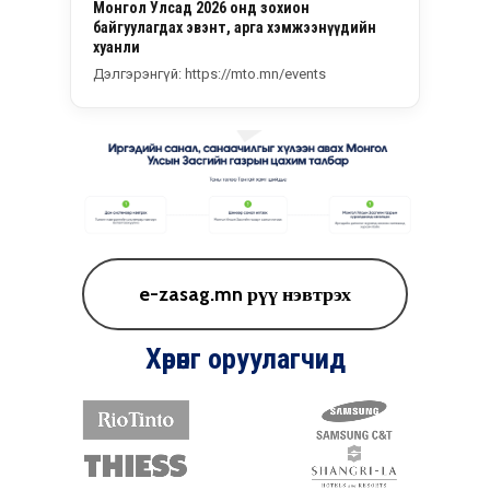
Монгол Улсад 2026 онд зохион
байгуулагдах эвэнт, арга хэмжээнүүдийн
хуанли
Дэлгэрэнгүй: https://mto.mn/events
e-zasag.mn рүү нэвтрэх
Хөрөнгө
оруулагчид