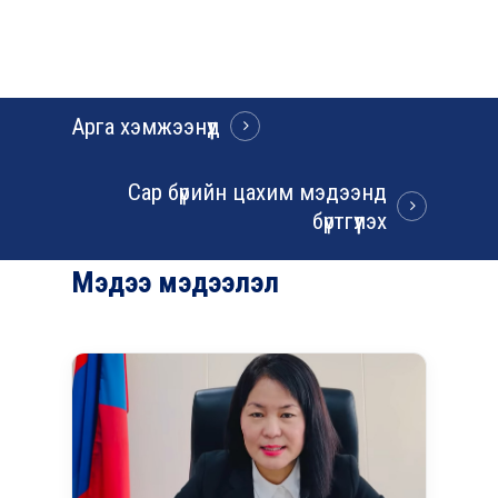
Арга хэмжээнүүд
Сар бүрийн цахим мэдээнд
бүртгүүлэх
Мэдээ
мэдээлэл