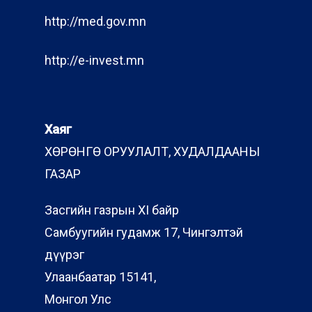
http://med.gov.mn
http://e-invest.mn
Хаяг
ХӨРӨНГӨ ОРУУЛАЛТ, ХУДАЛДААНЫ
ГАЗАР
Засгийн газрын XI байр
Самбуугийн гудамж 17, Чингэлтэй
дүүрэг
Улаанбаатар 15141,
Монгол Улс