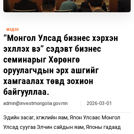
МЭДЭЭ
“Монгол Улсад бизнес хэрхэн
эхлүүлэх вэ” сэдэвт бизнес
семинарыг Хөрөнгө
оруулагчдын эрх ашгийг
хамгаалах төвд зохион
байгууллаа.
admin@investmongolia.gov.mn
2026-03-01
Эдийн засаг, хөгжлийн яам, Япон Улсаас Монгол
Улсад суугаа Элчин сайдын яам, Японы гадаад