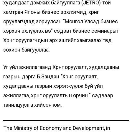
худалдааг дэмжих байгууллага (JETRO)-той
хамтран Японы бизнес эрхлэгчид, хөрөнгө
оруулагчдад зориулсан “Монгол Улсад бизнес
хэрхэн эхлүүлэх вэ” сэдэвт бизнес семинарыг
Хөрөнгө оруулагчдын эрх ашгийг хамгаалах төвд
зохион байгууллаа.
Уг үйл ажиллагаанд Хөрөнгө оруулалт, худалдааны
газрын дарга Б.Зандан "Хөрөнгө оруулалт,
худалдааны газрын хэрэгжүүлж буй үйл
ажиллагаа, хөрөнгө оруулалтын орчин " сэдвээр
танилцуулга хийсэн юм.
The Ministry of Economy and Development, in