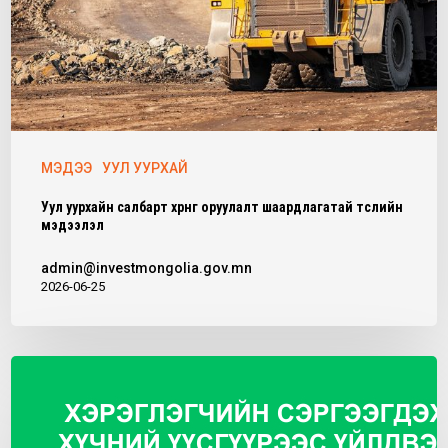
МЭДЭЭ
УУЛ УУРХАЙ
Уул уурхайн салбарт хөрөнгө оруулалт шаардлагатай төслийн
мэдээлэл
admin@investmongolia.gov.mn
2026-06-25