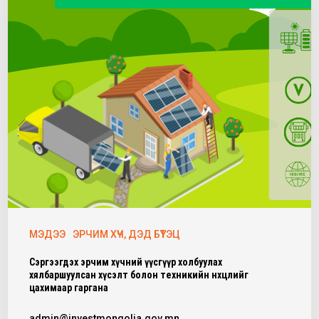
МЭДЭЭ
ЭРЧИМ ХҮЧ, ДЭД БҮТЭЦ
Сэргээгдэх эрчим хүчний үүсгүүр холбуулах
хялбаршуулсан хүсэлт болон техникийн нөхцөлийг
цахимаар гаргана
admin@investmongolia.gov.mn