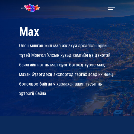
Skip
to
main
Мах
content
Олон мянган жил мал аж ахуй эрхэлсэн арвин
түүхтэй Монгол Улсын хувьд хамгийн үнэ цэнэтэй
баялгийн нэг нь мал сүрэг бөгөөд түүнээс мах,
махан бүтээгдэхүүн экспортод гаргах асар их нөөц
бололцоо байгаа ч хараахан ашиг тусыг нь
хүртээгүй байна.