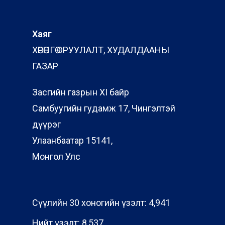
Хаяг
ХӨРӨНГӨ ОРУУЛАЛТ, ХУДАЛДААНЫ
ГАЗАР
Засгийн газрын XI байр
Самбуугийн гудамж 17, Чингэлтэй
дүүрэг
Улаанбаатар 15141,
Монгол Улс
Сүүлийн 30 хоногийн үзэлт:
4,941
Нийт үзэлт:
8,537