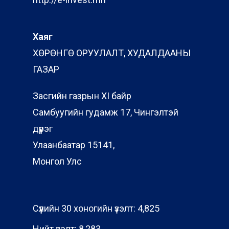
Хаяг
ХӨРӨНГӨ ОРУУЛАЛТ, ХУДАЛДААНЫ
ГАЗАР
Засгийн газрын XI байр
Самбуугийн гудамж 17, Чингэлтэй
дүүрэг
Улаанбаатар 15141,
Монгол Улс
Сүүлийн 30 хоногийн үзэлт:
4,825
Нийт үзэлт:
8,283