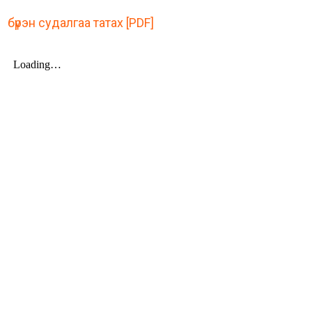
бүрэн судалгаа татах [PDF]