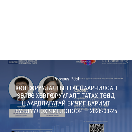
Previous Post
ХӨРӨНГӨ ОРУУЛАЛТЫН ГАНЦААРЧИЛСАН
ЗӨВЛӨГӨӨ - ХӨРӨНГӨ ОРУУЛАЛТ ТАТАХ ТӨСӨЛД
ШААРДЛАГАТАЙ БИЧИГ БАРИМТ
БҮРДҮҮЛЭХ ЧИГЛЭЛЭЭР — 2026-03-25