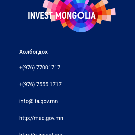
Холбогдох
+(976) 77001717
+(976) 7555 1717
info@ita.gov.mn
http://med.gov.mn
http://e-invest.mn