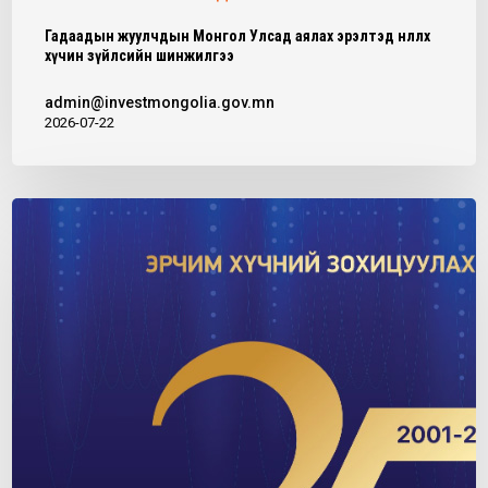
Гадаадын жуулчдын Монгол Улсад аялах эрэлтэд нөлөөлөх
хүчин зүйлсийн шинжилгээ
admin@investmongolia.gov.mn
2026-07-22