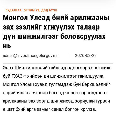
,
СУДАЛГАА
ЭРЧИМ ХҮЧ, ДЭД БҮТЭЦ
Монгол Улсад бөөний арилжааны
зах зээлийг хөгжүүлэх талаар
дүн шинжилгээг боловсруулах
нь
admin@investmongolia.gov.mn
2026-03-23
Энэхүү Шинжилгээний тайланд одоогоор хэрэгжиж
буй ГХАЗ-т хийсэн дүн шинжилгээг танилцуулж,
Монгол Улсын хувьд тулгамдаж буй бэрхшээлийг
нарийвчлан авч үзсэн бөгөөд чөлөөт өрсөлдөөнт
арилжааны зах зээлд шилжихэд зориулан гурван
үе шат бүхий арга замыг санал болгон хүргүүлэв.