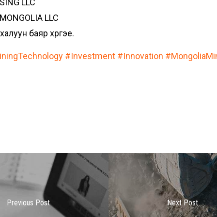
ASING LLC
E MONGOLIA LLC
халуун баяр хүргэе.
ningTechnology
#Investment
#Innovation
#MongoliaMi
Previous Post
Next Post