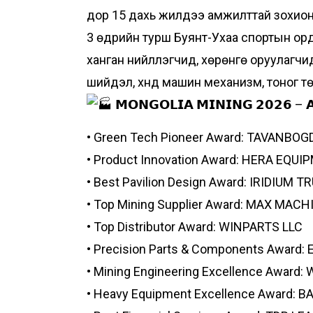
дор 15 дахь жилдээ амжилттай зохион
3 өдрийн турш Буянт-Ухаа спортын ордо
ханган нийлүүлэгчид, хөрөнгө оруулагч
шийдэл, хүнд машин механизм, тоног 
𝗠𝗢𝗡𝗚𝗢𝗟𝗜𝗔 𝗠𝗜𝗡𝗜𝗡𝗚 𝟮𝟬𝟮𝟲 – 
• Green Tech Pioneer Award: TAVANB
• Product Innovation Award: HERA EQUI
• Best Pavilion Design Award: IRIDIUM
• Top Mining Supplier Award: MAX MAC
• Top Distributor Award: WINPARTS LLC
• Precision Parts & Components Award
• Mining Engineering Excellence Award: 
• Heavy Equipment Excellence Award: