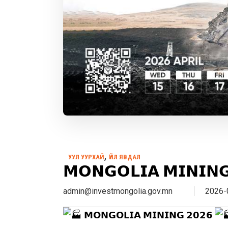
,
УУЛ УУРХАЙ
ҮЙЛ ЯВДАЛ
𝗠𝗢𝗡𝗚𝗢𝗟𝗜𝗔 𝗠𝗜𝗡𝗜𝗡𝗚
admin@investmongolia.gov.mn
2026-
𝗠𝗢𝗡𝗚𝗢𝗟𝗜𝗔 𝗠𝗜𝗡𝗜𝗡𝗚 𝟮𝟬𝟮𝟲