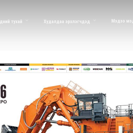
Мэдээ мэ
дний тухай
Худалдаа эрхлэгчдэд