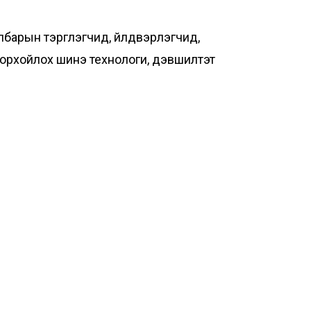
барын тэргүүлэгчид, үйлдвэрлэгчид,
одорхойлох шинэ технологи, дэвшилтэт