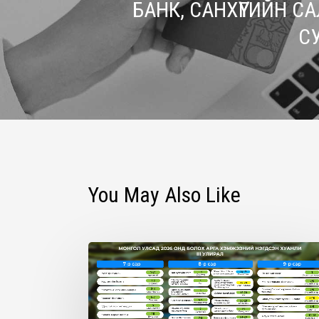
БАНК, САНХҮҮГИЙН 
С
You May Also Like