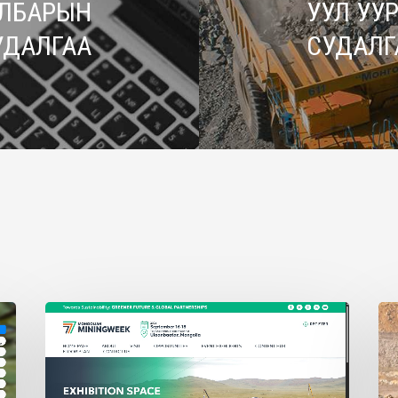
САЛБАРЫН
УУЛ УУ
УДАЛГАА
СУДАЛГ