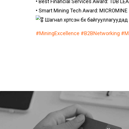
• Best Financial Services Award: TDB LE
• Smart Mining Tech Award: MICROMIN
Шагнал хүртсэн бүх байгууллагуудад 
#MiningExcellence
#B2BNetworking
#Mi