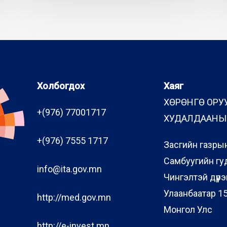
Холбогдох
Хаяг
ХӨРӨНГӨ ОРУ
+(976) 77001717
ХУДАЛДААНЫ 
+(976) 7555 1717
Засгийн газрын
Самбуугийн гу
info@ita.gov.mn
Чингэлтэй дүүрэ
Улаанбаатар 15
http://med.gov.mn
Монгол Улс
http://e-invest.mn