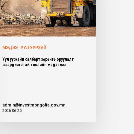
МЭДЭЭ
УУЛ УУРХАЙ
Уул уурхайн салбарт хөрөнгө оруулалт
шаардлагатай төслийн мэдээлэл
admin@investmongolia.gov.mn
2026-06-25