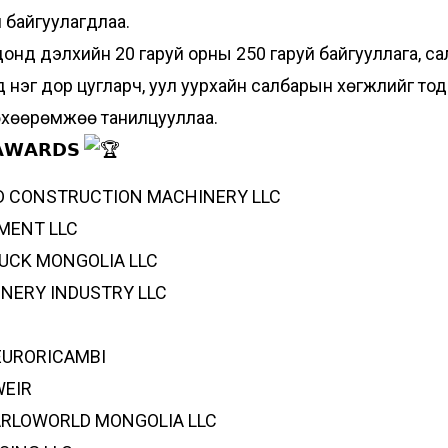
 байгуулагдлаа.
нд дэлхийн 20 гаруй орны 250 гаруй байгууллага, сал
ид нэг дор цугларч, уул уурхайн салбарын хөгжлийг т
төхөөрөмжөө танилцууллаа.
𝗔𝗪𝗔𝗥𝗗𝗦
OGD CONSTRUCTION MACHINERY LLC
PMENT LLC
 TRUCK MONGOLIA LLC
HINERY INDUSTRY LLC
: EURORICAMBI
WEIR
 BARLOWORLD MONGOLIA LLC