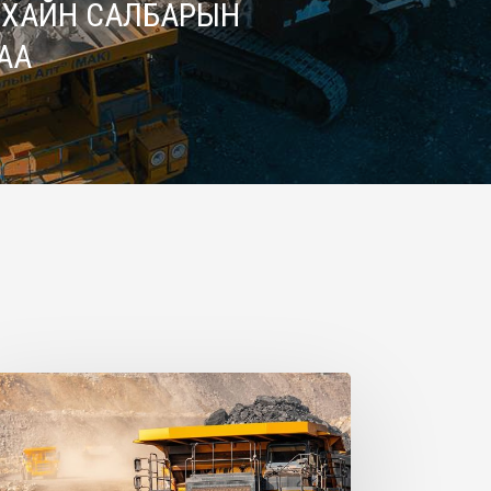
РХАЙН САЛБАРЫН
АА