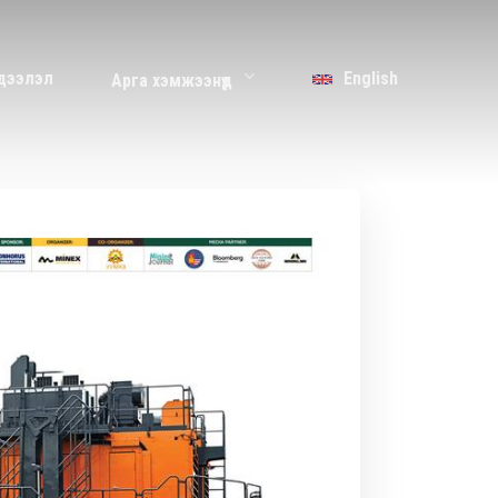
дээлэл
English
Арга хэмжээнүүд