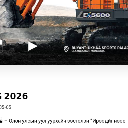
 𝟮𝟬𝟮𝟲
05-05
– Олон улсын уул уурхайн үзэсгэлэн “Ирээдүйг нээе: