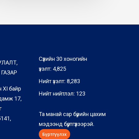
Сүүлийн 30 хоногийн
УЛАЛТ,
үзэлт:
4,825
ГАЗАР
Нийт үзэлт:
8,283
 XI байр
Нийт нийтлэл:
123
дамж 17,
г
Та манай сар бүрийн цахим
141,
мэдээнд бүртгүүлээрэй.