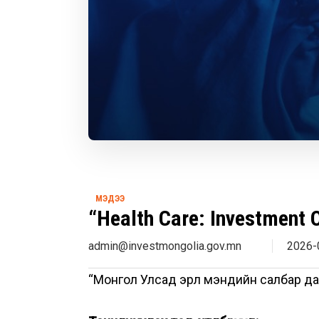
МЭДЭЭ
“Health Care: Investment 
admin@investmongolia.gov.mn
2026-
“Монгол Улсад эрүүл мэндийн салбар 