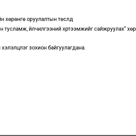
 хөрөнгө оруулалтын төслүүд
дийн тусламж, үйлчилгээний хүртээмжийг сайжруулах” х
хэлэлцүүлэг зохион байгуулагдана.