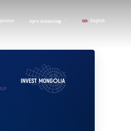
дээлэл
English
Арга хэмжээнүүд