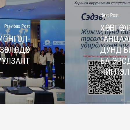
Next Post
ХӨРӨНГӨ
Previous Post
МОНГОЛ-
ГАНЦААР
ВЛӨЛДӨХ
ДУНД Б
УУЛЗАЛТ
БА ЭРС
ЧИГЛЭЛ