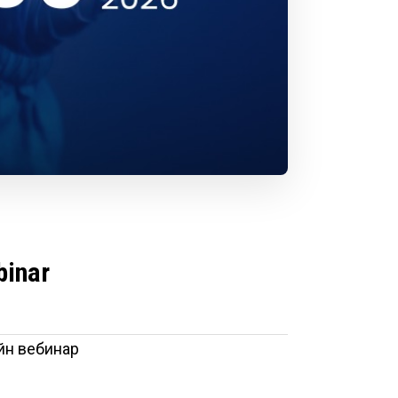
binar
йн вебинар