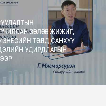
 ОРУУЛАЛТЫН
ЧИЛСАН ЗӨВЛӨГӨӨ - ЖИЖИГ,
ИЗНЕСИЙН ТӨСӨЛД САНХҮҮ
ДЭЛИЙН УДИРДЛАГЫН
ЭЭР