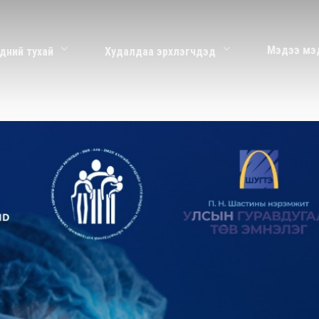
Мэдээ мэ
дний тухай
Худалдаа эрхлэгчдэд