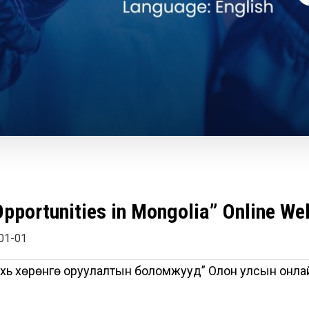
Opportunities in Mongolia” Online We
01-01
дахь хөрөнгө оруулалтын боломжууд” Олон улсын онла