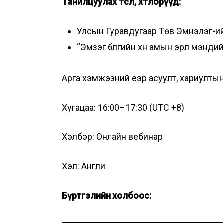
Танилцуулах төсөл, хөтөлбөрүүд:
Улсын Гуравдугаар Төв Эмнэлэг-ийн
“Эмзэг бүлгийн хүн амын эрүүл мэн
Арга хэмжээний үеэр асуулт, хариултын 
Хугацаа: 16:00–17:30 (UTC +8)
Хэлбэр: Онлайн вебинар
Хэл: Англи
Бүртгэлийн холбоос: