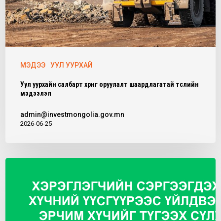
МЭДЭЭ
УУЛ УУРХАЙ
Уул уурхайн салбарт хөрөнгө оруулалт шаардлагатай төслийн
мэдээлэл
admin@investmongolia.gov.mn
2026-06-25