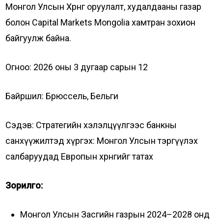
Монгол Улсын Хөрөнгө оруулалт, худалдааны газар
болон Capital Markets Mongolia хамтран зохион
байгуулж байна.
Огноо: 2026 оны 3 дугаар сарын 12
Байршил: Брюссель, Бельги
Сэдэв: Стратегийн хэлэлцүүлгээс банкны
санхүүжилтэд хүргэх: Монгол Улсын тэргүүлэх
салбаруудад Европын хөрөнгийг татах
Зорилго:
Монгол Улсын Засгийн газрын 2024–2028 онд