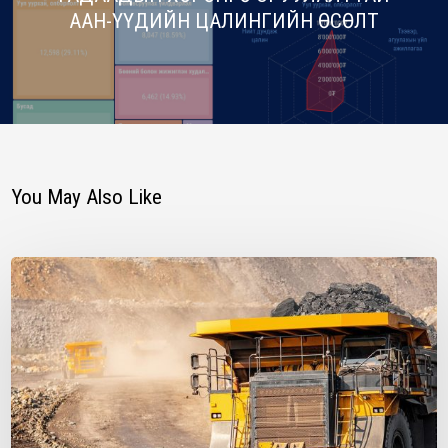
ААН-ҮҮДИЙН ЦАЛИНГИЙН ӨСӨЛТ
You May Also Like