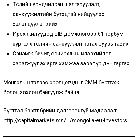
Төслийн урьдчилсан шалгаруулалт,
санхүүжилтийн бүтэцтэй нийцүүлэх
хэлэлцүүлэг хийх
Ирэх жилүүдэд EIB дэмжлэгээр €1 тэрбум
хүртэлх төслийн санхүүжилт татах суурь тавих
Санамж бичиг, сонирхлын илэрхийлэл,
хэрэгжүүлэх арга хэмжээ зэрэг үр дүн гаргах
Монголын талаас оролцогчдыг CMM бүртгэж
болон зохион байгуулж байна.
Бүртгэл ба хөтөлбөрийн дэлгэрэнгүй мэдээлэл:
http://capitalmarkets.mn/…/mongolia-eu-investors…