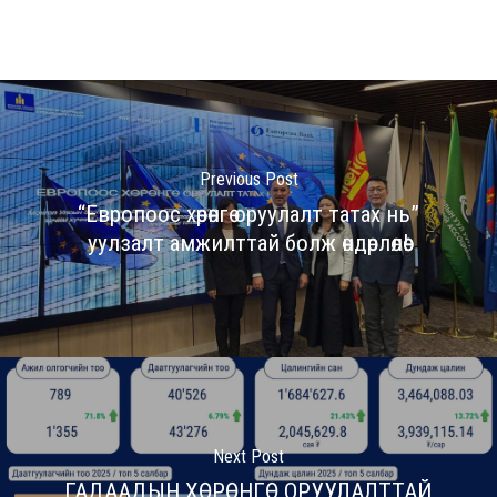
Previous Post
“Европоос хөрөнгө оруулалт татах нь”
уулзалт амжилттай болж өндөрлөлөө!
Next Post
ГАДААДЫН ХӨРӨНГӨ ОРУУЛАЛТТАЙ