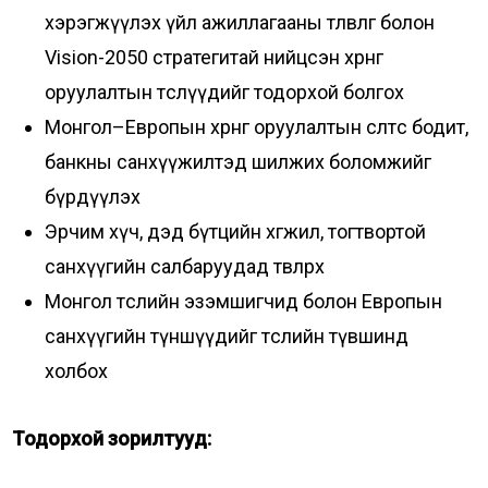
хэрэгжүүлэх үйл ажиллагааны төлөвлөгөө болон
Vision-2050 стратегитай нийцсэн хөрөнгө
оруулалтын төслүүдийг тодорхой болгох
Монгол–Европын хөрөнгө оруулалтын өсөлтөөс бодит,
банкны санхүүжилтэд шилжих боломжийг
бүрдүүлэх
Эрчим хүч, дэд бүтцийн хөгжил, тогтвортой
санхүүгийн салбаруудад төвлөрөх
Монгол төслийн эзэмшигчид болон Европын
санхүүгийн түншүүдийг төслийн түвшинд
холбох
Тодорхой зорилтууд: