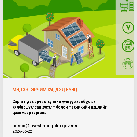
МЭДЭЭ
ЭРЧИМ ХҮЧ, ДЭД БҮТЭЦ
Сэргээгдэх эрчим хүчний үүсгүүр холбуулах
хялбаршуулсан хүсэлт болон техникийн нөхцөлийг
цахимаар гаргана
admin@investmongolia.gov.mn
2026-06-22