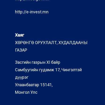
http://e-invest.mn
Хаяг
ХӨРӨНГӨ ОРУУЛАЛТ, ХУДАЛДААНЫ
ГАЗАР
Засгийн газрын XI байр
Самбуугийн гудамж 17, Чингэлтэй
дүүрэг
Улаанбаатар 15141,
Монгол Улс