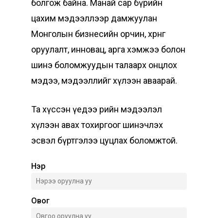
болгож байна. Манай сар бүрийн
цахим мэдээллээр дамжуулан
Монголын бизнесийн орчин, хөрөнгө
оруулалт, инновац, арга хэмжээ болон
шинэ боломжуудын талаарх онцлох
мэдээ, мэдээллийг хүлээн аваарай.
Та хүссэн үедээ өөрийн мэдээлэл
хүлээн авах тохиргоог шинэчлэх
эсвэл бүртгэлээ цуцлах боломжтой.
Нэр
Овог