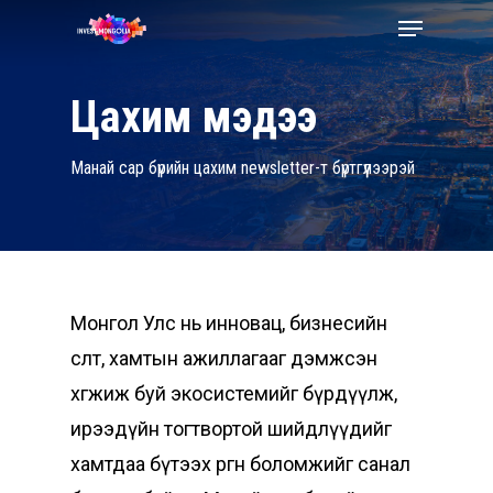
Skip
Menu
to
Close
main
Цахим мэдээ
Menu
content
Манай сар бүрийн цахим newsletter-т бүртгүүлээрэй
Монгол Улс нь инновац, бизнесийн
өсөлт, хамтын ажиллагааг дэмжсэн
хөгжиж буй экосистемийг бүрдүүлж,
ирээдүйн тогтвортой шийдлүүдийг
хамтдаа бүтээх өргөн боломжийг санал