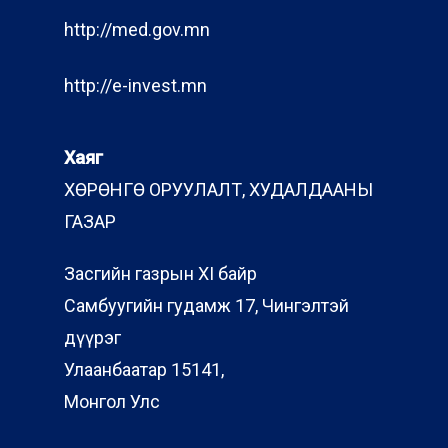
http://med.gov.mn
http://e-invest.mn
Хаяг
ХӨРӨНГӨ ОРУУЛАЛТ, ХУДАЛДААНЫ
ГАЗАР
Засгийн газрын XI байр
Самбуугийн гудамж 17, Чингэлтэй
дүүрэг
Улаанбаатар 15141,
Монгол Улс