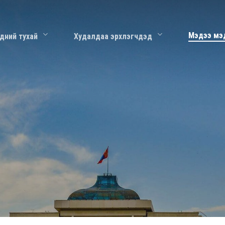
Мэдээ мэ
дний тухай
Худалдаа эрхлэгчдэд