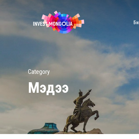
Skip
to
Би
main
content
Category
Мэдээ