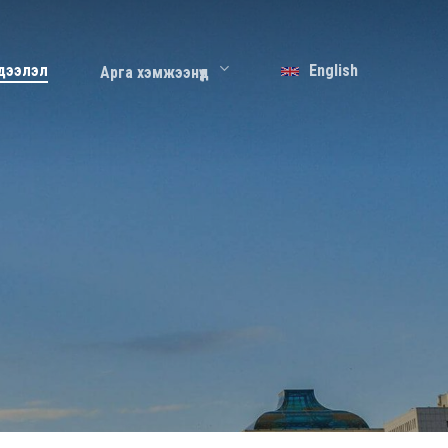
дээлэл
English
Арга хэмжээнүүд