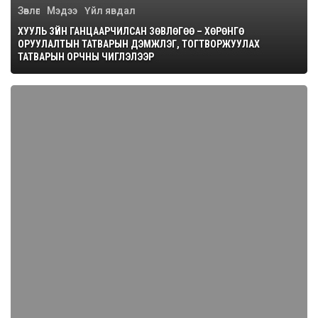
Зөвлөгөө
Мэдээ
Үйл явдал
ХУУЛЬ ЗҮЙН ГАНЦААРЧИЛСАН ЗӨВЛӨГӨӨ – ХӨРӨНГӨ
ОРУУЛАЛТЫН ТАТВАРЫН ДЭМЖЛЭГ, ТОГТВОРЖУУЛАХ
ТАТВАРЫН ОРЧНЫ ЧИГЛЭЛЭЭР