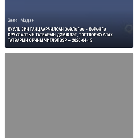
Зөвлөгөө
Мэдээ
ХУУЛЬ ЗҮЙН ГАНЦААРЧИЛСАН ЗӨВЛӨГӨӨ – ХӨРӨНГӨ
ОРУУЛАЛТЫН ТАТВАРЫН ДЭМЖЛЭГ, ТОГТВОРЖУУЛАХ
ТАТВАРЫН ОРЧНЫ ЧИГЛЭЛЭЭР — 2026-04-15