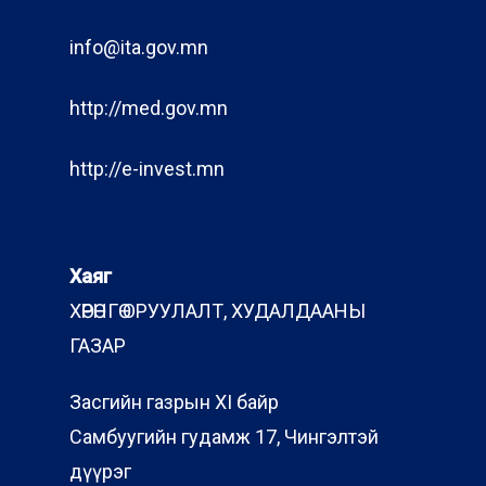
info@ita.gov.mn
http://med.gov.mn
http://e-invest.mn
Хаяг
ХӨРӨНГӨ ОРУУЛАЛТ, ХУДАЛДААНЫ
ГАЗАР
Засгийн газрын XI байр
Самбуугийн гудамж 17, Чингэлтэй
дүүрэг