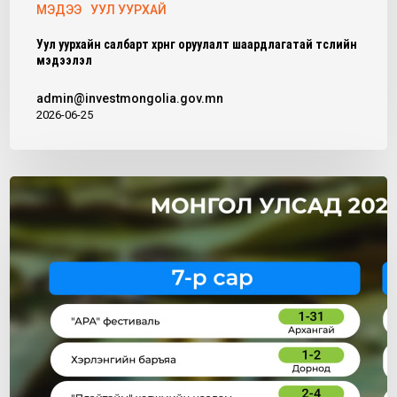
МЭДЭЭ
УУЛ УУРХАЙ
Уул уурхайн салбарт хөрөнгө оруулалт шаардлагатай төслийн
мэдээлэл
admin@investmongolia.gov.mn
2026-06-25