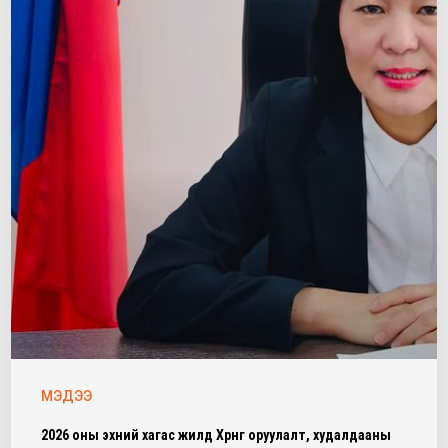
МЭДЭЭ
2026 оны эхний хагас жилд Хөрөнгө оруулалт, худалдааны