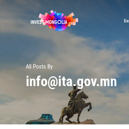
Skip
to
Би
main
content
All Posts By
info@ita.gov.mn