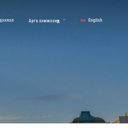
дээлэл
English
Арга хэмжээнүүд