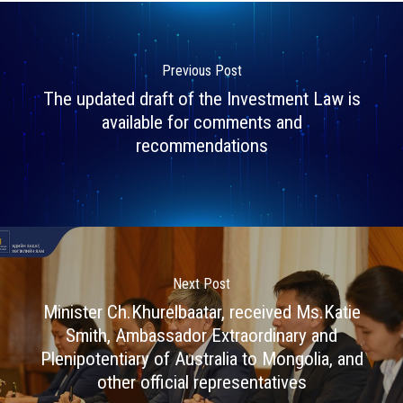
Previous Post
The updated draft of the Investment Law is
available for comments and
recommendations
Next Post
Minister Ch.Khurelbaatar, received Ms.Katie
Smith, Ambassador Extraordinary and
Plenipotentiary of Australia to Mongolia, and
other official representatives