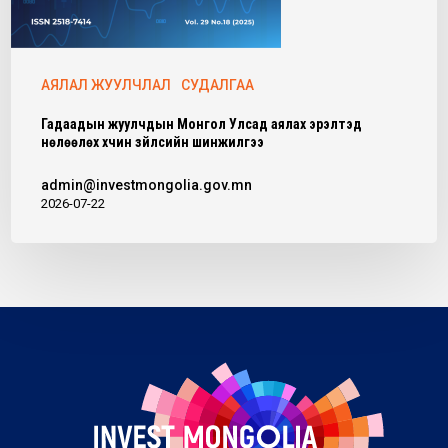
АЯЛАЛ ЖУУЛЧЛАЛ
СУДАЛГАА
Гадаадын жуулчдын Монгол Улсад аялах эрэлтэд
нөлөөлөх хүчин зүйлсийн шинжилгээ
admin@investmongolia.gov.mn
2026-07-22