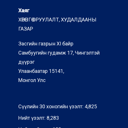
Хаяг
ХӨРӨНГӨ ОРУУЛАЛТ, ХУДАЛДААНЫ
ГАЗАР
Засгийн газрын XI байр
Самбуугийн гудамж 17, Чингэлтэй
дүүрэг
Улаанбаатар 15141,
Монгол Улс
Сүүлийн 30 хоногийн үзэлт:
4,825
Нийт үзэлт:
8,283