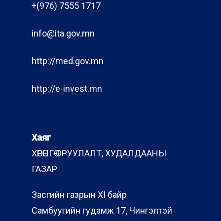
+(976) 7555 1717
info@ita.gov.mn
http://med.gov.mn
http://e-invest.mn
Хаяг
ХӨРӨНГӨ ОРУУЛАЛТ, ХУДАЛДААНЫ
ГАЗАР
Засгийн газрын XI байр
Самбуугийн гудамж 17, Чингэлтэй