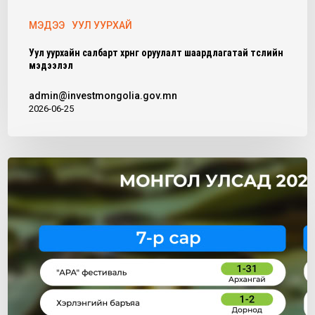
МЭДЭЭ
УУЛ УУРХАЙ
Уул уурхайн салбарт хөрөнгө оруулалт шаардлагатай төслийн
мэдээлэл
admin@investmongolia.gov.mn
2026-06-25