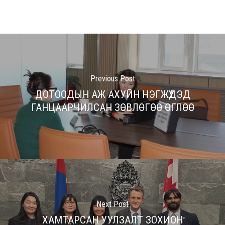
Previous Post
ДОТООДЫН АЖ АХУЙН НЭГЖҮҮДЭД
ГАНЦААРЧИЛСАН ЗӨВЛӨГӨӨ ӨГЛӨӨ
Next Post
ХАМТАРСАН УУЛЗАЛТ ЗОХИОН