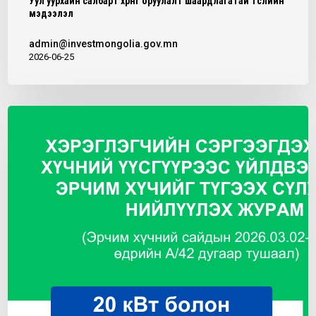
Уул уурхайн салбарт хөрөнгө оруулалт шаардлагатай төслийн
мэдээлэл
admin@investmongolia.gov.mn
2026-06-25