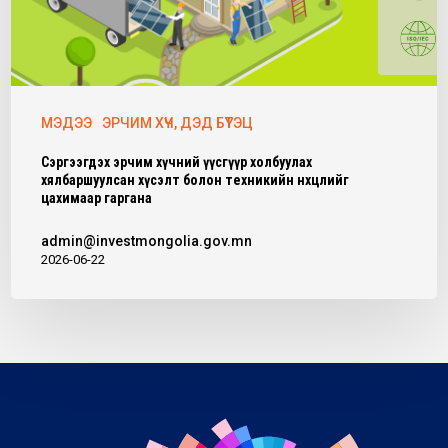
МЭДЭЭ
ЭРЧИМ ХҮЧ, ДЭД БҮТЭЦ
Сэргээгдэх эрчим хүчний үүсгүүр холбуулах
хялбаршуулсан хүсэлт болон техникийн нөхцөлийг
цахимаар гаргана
admin@investmongolia.gov.mn
2026-06-22