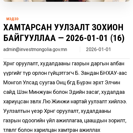
МЭДЭЭ
ХАМТАРСАН УУЛЗАЛТ ЗОХИОН
БАЙГУУЛЛАА — 2026-01-01 (16)
admin@investmongolia.gov.mn
2026-01-01
Хөрөнгө оруулалт, худалдааны газрын даргын албан
үүргийг түр орлон гүйцэтгэгч Б. Зандан БНХАУ-аас
Монгол Улсад суугаа Онц бөгөөд Бүрэн эрхт Элчин
сайд Шэн Минжуан болон Эдийн засаг, худалдаа
хариуцсан зөвлөх Лю Жинжи нартай уулзалт хийлээ.
Уулзалтын үеэр Хөрөнгө оруулалт, худалдааны
газрын одоогийн үйл ажиллагаа, цаашдын зорилт,
төлөвлөгөө болон харилцан хамтран ажиллах