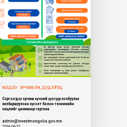
МЭДЭЭ
ЭРЧИМ ХҮЧ, ДЭД БҮТЭЦ
Сэргээгдэх эрчим хүчний үүсгүүр холбуулах
хялбаршуулсан хүсэлт болон техникийн
нөхцөлийг цахимаар гаргана
admin@investmongolia.gov.mn
2026-06-22