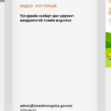
МЭДЭЭ
УУЛ УУРХАЙ
Уул уурхайн салбарт хөрөнгө оруулалт
шаардлагатай төслийн мэдээлэл
admin@investmongolia.gov.mn
2026-06-25