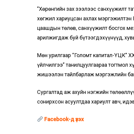
”Хөрөнгийн зах зээлээс санхүүжилт т
хөгжил хариуцсан ахлах мэргэжилтэн 
цаашдын төлөв, санхүүжилт босгох ме
арилжигдаж буй бүтээгдэхүүнүүд, хувь
Мөн урилгаар “Голомт капитал-ҮЦК” Х
үйлчилгээ” танилцуулгаараа тогтмол хү
жишээлэн тайлбарлаж мэргэжлийн байг
Сургалтад аж ахуйн нэгжийн төлөөллү
сонирхсон асуултдаа хариулт авч, идэ
Facebook-д үзэх