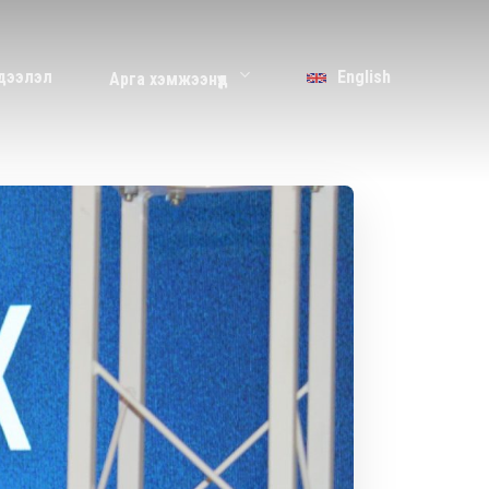
дээлэл
English
Арга хэмжээнүүд