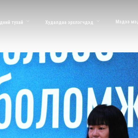
Мэдээ мэ
дний тухай
Худалдаа эрхлэгчдэд