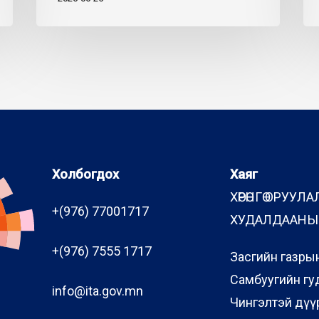
Холбогдох
Хаяг
ХӨРӨНГӨ ОРУУЛА
+(976) 77001717
ХУДАЛДААНЫ 
+(976) 7555 1717
Засгийн газрын
Самбуугийн гу
info@ita.gov.mn
Чингэлтэй дүү