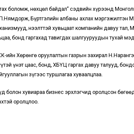
атах боломж, нөхцөл байдал” сэдвийн хүрээнд Монго
П.Нямдорж, Бүртгэлийн албаны ахлах мэргэжилтэн М.Э
ханизмууд, нээлттэй хувьцаат компанийн давуу тал,
цаа, бонд гаргахад тавигдах шалгууруудын тухай мэд
ХК-ийн Хөрөнгө оруулалтын газрын захирал Н.Наранг
үтэй үнэт цаас, бонд, ХБҮЦ гаргах давуу талууд, бонд
ууллагын зүгээс туршлагаа хуваалцлаа.
үд болон хувиараа бизнес эрхлэгчид оролцсон бөгө
вхтэй оролцлоо.