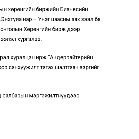
лын хөрөнгийн биржийн Бизнесийн
нхтуяа нар – Үнэт цаасны зах зээл ба
 Монголын Хөрөнгийн бирж дээр
ээлэл хүргэлээ.
эрэл хүрэлцэн ирж “Андеррайтерийн
оор санхүүжилт татах шалтгаан зэргийг
өд салбарын мэргэжилтнүүдээс