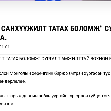
ЭС САНХҮҮЖИЛТ ТАТАХ БОЛОМЖ” 
А.
01-01
ИЛТ ТАТАХ БОЛОМЖ” СУРГАЛТ АМЖИЛТТАЙ ЗОХИОН 
олон Монголын хөрөнгийн бирж хамтран хүргэсэн тус
 өндөрлөлөө.
ны газрын даргын албан үүргийг түр орлон гүйцэтгэгч
сэн юм.