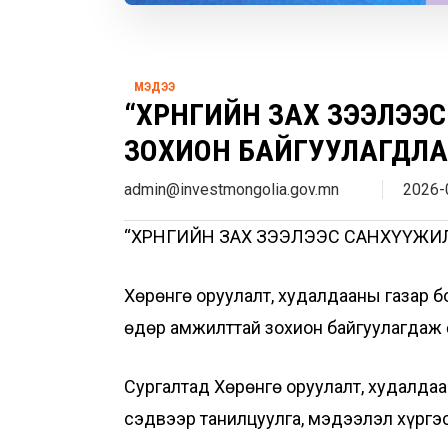
МЭДЭЭ
“ХӨРӨНГИЙН ЗАХ ЗЭЭЛЭ
ЗОХИОН БАЙГУУЛАГДЛА
admin@investmongolia.gov.mn
2026-
“ХӨРӨНГИЙН ЗАХ ЗЭЭЛЭЭС САНХҮҮЖ
Хөрөнгө оруулалт, худалдааны газар б
өдөр амжилттай зохион байгуулагдаж
Сургалтад Хөрөнгө оруулалт, худалдаа
сэдвээр танилцуулга, мэдээлэл хүргэ