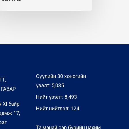
Сүүлийн 30 хоногийн
ЛТ,
үзэлт:
5,035
ГАЗАР
Нийт үзэлт:
8,493
 XI байр
Нийт нийтлэл:
124
дамж 17,
рэг
Та манай сар бүрийн цахим