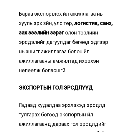
Бараа экспортлох үйл ажиллагаа нь
хууль эрх зүйн, улс төр,
логистик, санхүү,
зах зээлийн зэрэг
олон төрлийн
эрсдэлийг дагуулдаг бөгөөд эдгээр
нь ашигт ажиллагаа болон үйл
ажиллагааны амжилтад ихээхэн
нөлөөлж болзошгүй.
ЭКСПОРТЫН ГОЛ ЭРСДЛҮҮД
Гадаад худалдаа эрхлэхэд эрсдлүүд
тулгарах бөгөөд экспортын үйл
ажиллагаанд дараах гол эрсдлүүдийг