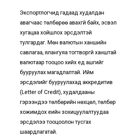
Экспортлогчид гадаад худалдан
авагчаас төлбөрөө авахгүй байх, эсвэл
хугацаа хойшлох эрсдэлтэй
тулгардаг. Мөн валютын ханшийн
савлагаа, ялангуяа тогтворгүй ханштай
валютаар тооцоо хийх үед ашгийг
бууруулах магадлалтай. Ийм
эрсдэлийг бууруулахад аккредитив
(Letter of Credit), худалдааны
гэрээндээ төлбөрийн нөхцөл, төлбөр
хожимдох үеийн зохицуулалтуудаа
эрсдэлээ тооцоолон тусгах
шаардлагатай.