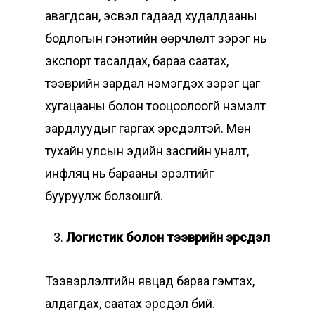
авагдсан, эсвэл гадаад худалдааны
бодлогын гэнэтийн өөрчлөлт зэрэг нь
экспорт тасалдах, бараа саатах,
тээврийн зардал нэмэгдэх зэрэг цаг
хугацааны болон тооцоолоогүй нэмэлт
зардлуудыг гаргах эрсдэлтэй. Мөн
тухайн улсын эдийн засгийн уналт,
инфляц нь барааны эрэлтийг
бууруулж болзошгүй.
Логистик болон тээврийн эрсдэл
Тээвэрлэлтийн явцад бараа гэмтэх,
алдагдах, саатах эрсдэл бий.