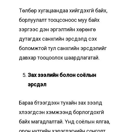
Төлбөр хугацаандаа хийгдэхгүй байх,
борлуулалт тооцсоноос муу байх
зэргээс үүдэн эргэлтийн хөрөнгө
дутагдах санхүүгийн эрсдэлүүд үүсэх
боломжтой тул санхүүгийн эрсдэлийг
давхар тооцоолох шаардлагатай.
Зах зээлийн болон соёлын
эрсдэл
Бараа бүтээгдэхүүн тухайн зах зээлд
хүлээгдсэн хэмжээнд борлогдохгүй
байх магадлалтай. Үүнд соёлын ялгаа,
орон нутгийн хэрэглэгчийн сонголт,