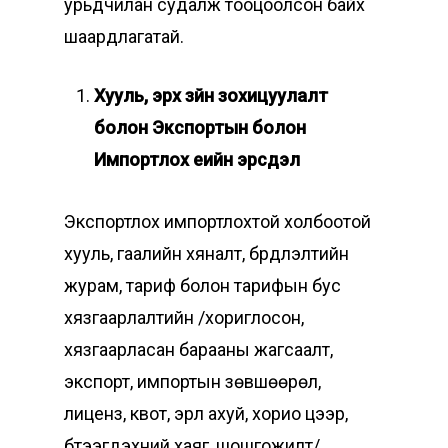
урьдчилан судалж тооцоолсон байх
шаардлагатай.
Хууль, эрх зүйн зохицуулалт
болон Экспортын болон
Импортлох үеийн эрсдэл
Экспортлох импортлохтой холбоотой
хууль, гаалийн хяналт, бүрдүүлэлтийн
журам, тариф болон тарифын бус
хязгаарлалтийн /хориглосон,
хязгаарласан барааны жагсаалт,
экспорт, импортын зөвшөөрөл,
лиценз, квот, эрүүл ахуй, хорио цээр,
бүтээгдэхүүний хаяг, шошгожилт/