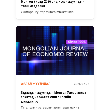
Монгол Улсад 2026 онд ирсэн жуулчдын
тоон мэдээлэл
Дэлгэрэнгүй: https://mto.mn/statistic
АЯЛАЛ ЖУУЛЧЛАЛ
2026.07.22
Гадаадын жуулчдын Монгол Улсад аялах
эрэлтэд нөлөөлөх хүчин зүйлсийн
шинжилгээ
Таталцлын загварын аргыг ашиглах нь