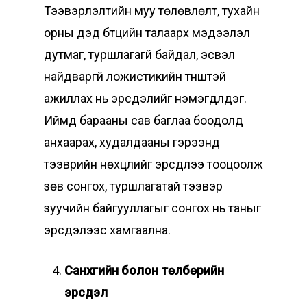
Тээвэрлэлтийн муу төлөвлөлт, тухайн
орны дэд бүтцийн талаарх мэдээлэл
дутмаг, туршлагагүй байдал, эсвэл
найдваргүй ложистикийн түнштэй
ажиллах нь эрсдэлийг нэмэгдүүлдэг.
Иймд барааны сав баглаа боодолд
анхаарах, худалдааны гэрээнд
тээврийн нөхцлийг эрсдлээ тооцоолж
зөв сонгох, туршлагатай тээвэр
зуучийн байгууллагыг сонгох нь таныг
эрсдэлээс хамгаална.
Санхүүгийн болон төлбөрийн
эрсдэл