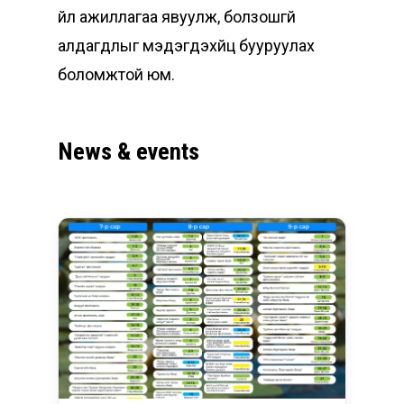
үйл ажиллагаа явуулж, болзошгүй
алдагдлыг мэдэгдэхүйц бууруулах
боломжтой юм.
News
&
events