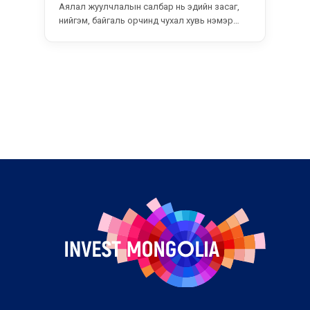
Аялал жуулчлалын салбар нь эдийн засаг,
нийгэм, байгаль орчинд чухал хувь нэмэр
оруулдаг....