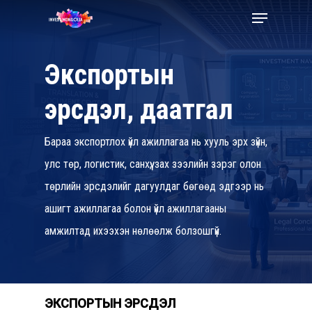
Skip
Menu
to
Close
main
Экспортын
Menu
content
эрсдэл, даатгал
Бараа экспортлох үйл ажиллагаа нь хууль эрх зүйн,
улс төр, логистик, санхүү, зах зээлийн зэрэг олон
төрлийн эрсдэлийг дагуулдаг бөгөөд эдгээр нь
ашигт ажиллагаа болон үйл ажиллагааны
амжилтад ихээхэн нөлөөлж болзошгүй.
ЭКСПОРТЫН ЭРСДЭЛ