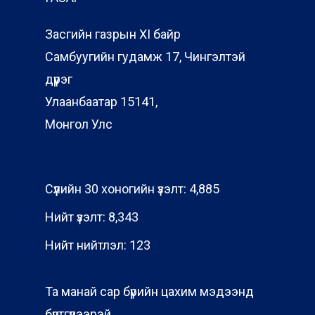
Засгийн газрын XI байр
Самбуугийн гудамж 17, Чингэлтэй
дүүрэг
Улаанбаатар 15141,
Монгол Улс
Сүүлийн 30 хоногийн үзэлт:
4,885
Нийт үзэлт:
8,343
Нийт нийтлэл:
123
Та манай сар бүрийн цахим мэдээнд
бүртгүүлээрэй.