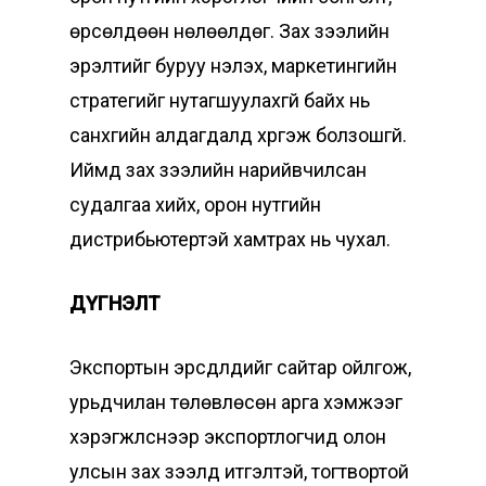
өрсөлдөөн нөлөөлдөг. Зах зээлийн
эрэлтийг буруу үнэлэх, маркетингийн
стратегийг нутагшуулахгүй байх нь
санхүүгийн алдагдалд хүргэж болзошгүй.
Иймд зах зээлийн нарийвчилсан
судалгаа хийх, орон нутгийн
дистрибьютертэй хамтрах нь чухал.
ДҮГНЭЛТ
Экспортын эрсдлүүдийг сайтар ойлгож,
урьдчилан төлөвлөсөн арга хэмжээг
хэрэгжүүлснээр экспортлогчид олон
улсын зах зээлд итгэлтэй, тогтвортой