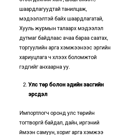
шаардлагуудтай танилцаж,
мэдээлэлтэй байх шаардлагатай,
Хууль журмын талаарх мэдээлэл
дутмаг байдлаас ачаа бараа саатах,
торгуулийн арга хэмжээнээс эрүүгийн
хариуцлага ч хүлээх боломжтой
гэдгийг анхаарна уу.
Улс төр болон эдийн засгийн
эрсдэл
Импортлогч оронд улс төрийн
тогтворгүй байдал, дайн, иргэний
үймээн самуун, хориг арга хэмжээ