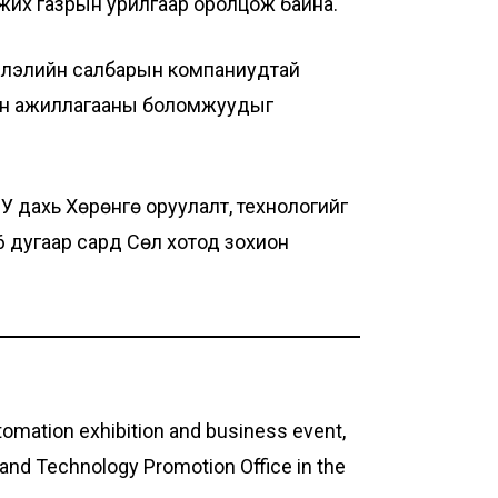
жих газрын урилгаар оролцож байна.
рлэлийн салбарын компаниудтай
тын ажиллагааны боломжуудыг
У дахь Хөрөнгө оруулалт, технологийг
 дугаар сард Сөүл хотод зохион
tomation exhibition and business event,
t and Technology Promotion Office in the