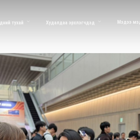
Мэдээ мэ
дний тухай
Худалдаа эрхлэгчдэд