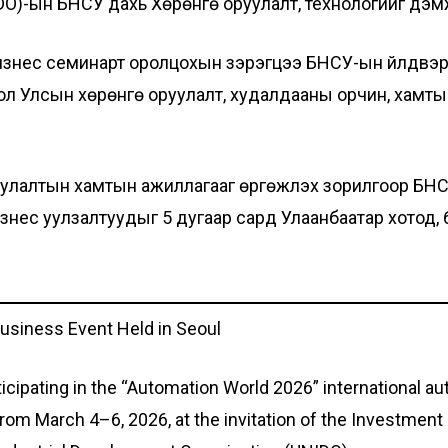
DO)-ын БНСУ дахь Хөрөнгө оруулалт, технологийг дэм
бизнес семинарт оролцохын зэрэгцээ БНСУ-ын үйлдвэ
гол Улсын хөрөнгө оруулалт, худалдааны орчин, хам
улалтын хамтын ажиллагааг өргөжүүлэх зорилгоор БНС
нес уулзалтуудыг 5 дугаар сард Улаанбаатар хотод, 6
Business Event Held in Seoul
cipating in the “Automation World 2026” international au
 from March 4–6, 2026, at the invitation of the Investmen