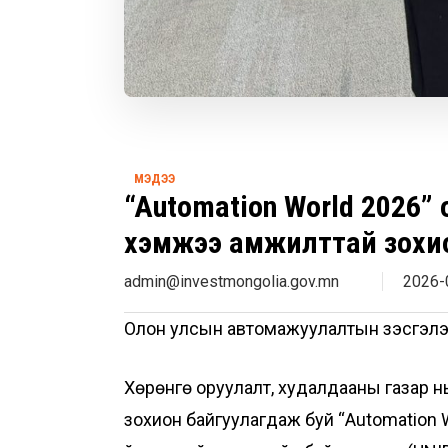
МЭДЭЭ
“Automation World 2026”
хэмжээ амжилттай зохио
admin@investmongolia.gov.mn
2026-
Олон улсын автомажуулалтын үзэсгэлэн
Хөрөнгө оруулалт, худалдааны газар н
зохион байгуулагдаж буй “Automation