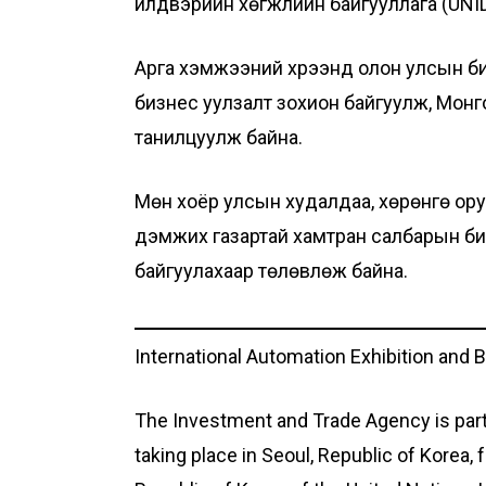
үйлдвэрийн хөгжлийн байгууллага (UNI
Арга хэмжээний хүрээнд олон улсын 
бизнес уулзалт зохион байгуулж, Мон
танилцуулж байна.
Мөн хоёр улсын худалдаа, хөрөнгө ору
дэмжих газартай хамтран салбарын биз
байгуулахаар төлөвлөж байна.
International Automation Exhibition and 
The Investment and Trade Agency is parti
taking place in Seoul, Republic of Korea,