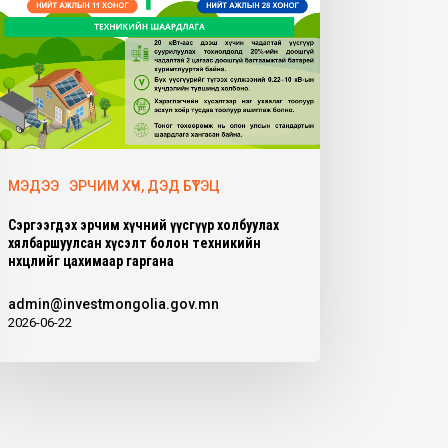
МЭДЭЭ
ЭРЧИМ ХҮЧ, ДЭД БҮТЭЦ
Сэргээгдэх эрчим хүчний үүсгүүр холбуулах
хялбаршуулсан хүсэлт болон техникийн
нөхцөлийг цахимаар гаргана
admin@investmongolia.gov.mn
2026-06-22