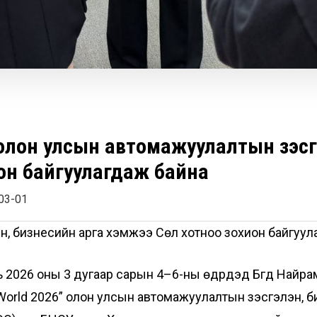
 олон улсын автомажуулалтын үзэсг
н байгуулагдаж байна
03-01
, бизнесийн арга хэмжээ Сөүл хотноо зохион байгуул
ь 2026 оны 3 дугаар сарын 4–6-ны өдрүүдэд Бүгд Найр
 World 2026” олон улсын автомажуулалтын үзэсгэлэн,