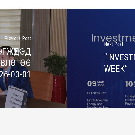
Previous Post
Next Post
ГЖҮҮДЭД
“INVES
ӨВЛӨГӨӨ
WEEK”
26-03-01