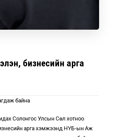
элэн, бизнесийн арга
агдаж байна
амдах Солонгос Улсын Сөүл хотноо
 бизнесийн арга хэмжээнд НҮБ-ын Аж