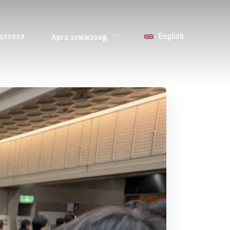
дээлэл
English
Арга хэмжээнүүд