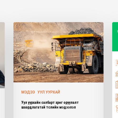
МЭДЭЭ
УУЛ УУРХАЙ
Уул уурхайн салбарт хөрөнгө оруулалт
шаардлагатай төслийн мэдээлэл