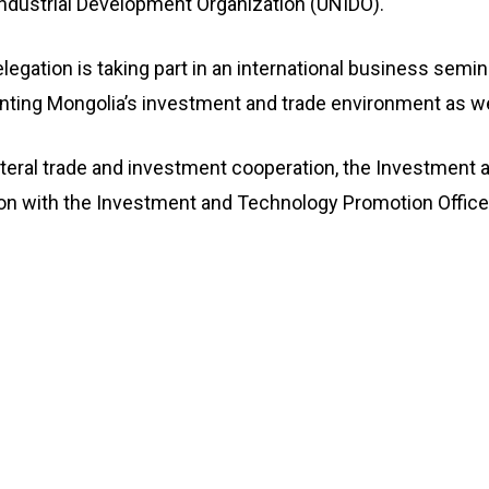
Industrial Development Organization (UNIDO).
elegation is taking part in an international business sem
ing Mongolia’s investment and trade environment as well
ilateral trade and investment cooperation, the Investment
n with the Investment and Technology Promotion Office i