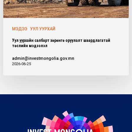
МЭДЭЭ
УУЛ УУРХАЙ
Уул уурхайн салбарт хөрөнгө оруулалт шаардлагатай
төслийн мэдээлэл
admin@investmongolia.gov.mn
2026-06-25