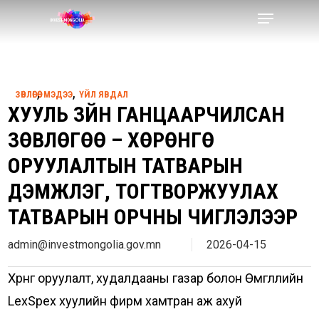
Skip
Menu
to
Close
main
Menu
content
,
,
ЗӨВЛӨГӨӨ
МЭДЭЭ
ҮЙЛ ЯВДАЛ
ХУУЛЬ ЗҮЙН ГАНЦААРЧИЛСАН
ЗӨВЛӨГӨӨ – ХӨРӨНГӨ
ОРУУЛАЛТЫН ТАТВАРЫН
ДЭМЖЛЭГ, ТОГТВОРЖУУЛАХ
ТАТВАРЫН ОРЧНЫ ЧИГЛЭЛЭЭР
admin@investmongolia.gov.mn
2026-04-15
Хөрөнгө оруулалт, худалдааны газар болон Өмгөөллийн
LexSpex хуулийн фирм хамтран аж ахуй