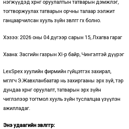
нэгжүүдэд хөрөнгө оруулалтын татварын дэмжлэг,
тогтворжуулах татварын орчны талаар ээлжит
ганцаарчилсан хууль зүйн зөвлөгөөг өгөх болно.
Хэзээ: 2026 оны 04 дүгээр сарын 15, Лхагва гараг
Хаана: Засгийн газрын XI-р байр, Чингэлтэй дүүрэг
LexSpex хуулийн фирмийн гүйцэтгэх захирал,
өмгөөлөгч Э.Жавхланбаатар нь захиргааны эрх зүй, тэр
дундаа хөрөнгө оруулалт, татварын эрх зүйн
чиглэлээр тогтмол хууль зүйн туслалцаа үзүүлэн
ажилладаг.
Энэ удаагийн зөвлөгөөгөөр: