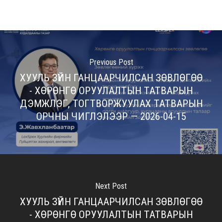
Previous Post
ХУУЛЬ ЗҮЙН ГАНЦААРЧИЛСАН ЗӨВЛӨГӨӨ
- ХӨРӨНГӨ ОРУУЛАЛТЫН ТАТВАРЫН
ДЭМЖЛЭГ, ТОГТВОРЖУУЛАХ ТАТВАРЫН
ОРЧНЫ ЧИГЛЭЛЭЭР — 2026-04-15
Next Post
ХУУЛЬ ЗҮЙН ГАНЦААРЧИЛСАН ЗӨВЛӨГӨӨ
- ХӨРӨНГӨ ОРУУЛАЛТЫН ТАТВАРЫН