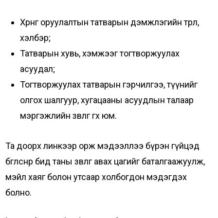
Хөрөнгө оруулалтын татварын дэмжлэгийн төрөл,
хэлбэр;
Татварын хувь, хэмжээг тогтворжуулах
асуудал;
Тогтворжуулах татварын гэрчилгээ, түүнийг
олгох шалгуур, хугацааны асуудлын талаар
мэргэжлийн зөвлөгөө өгөх юм.
Та доорх линкээр орж мэдээллээ бүрэн гүйцэд
бөглөснөөр бид таны зөвлөгөө авах цагийг баталгаажуулж,
мэйл хаяг болон утсаар холбогдон мэдэгдэх
болно.