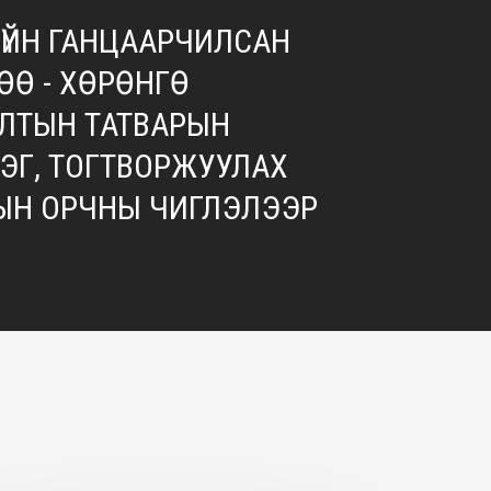
ЗҮЙН ГАНЦААРЧИЛСАН
ӨӨ - ХӨРӨНГӨ
ЛТЫН ТАТВАРЫН
Г, ТОГТВОРЖУУЛАХ
ЫН ОРЧНЫ ЧИГЛЭЛЭЭР