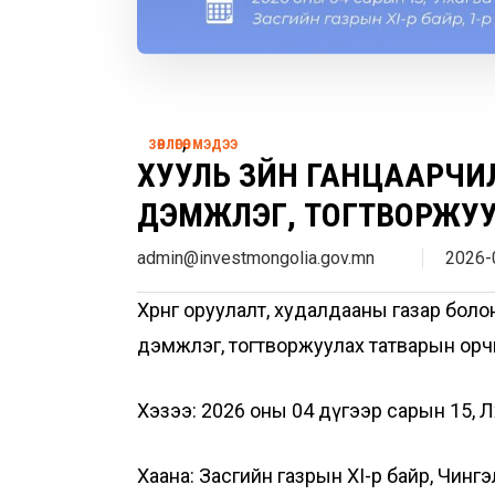
,
ЗӨВЛӨГӨӨ
МЭДЭЭ
ХУУЛЬ ЗҮЙН ГАНЦААРЧ
ДЭМЖЛЭГ, ТОГТВОРЖУУЛ
admin@investmongolia.gov.mn
2026-
Хөрөнгө оруулалт, худалдааны газар бол
дэмжлэг, тогтворжуулах татварын орчны т
Хэзээ: 2026 оны 04 дүгээр сарын 15, Л
Хаана: Засгийн газрын XI-р байр, Чинг