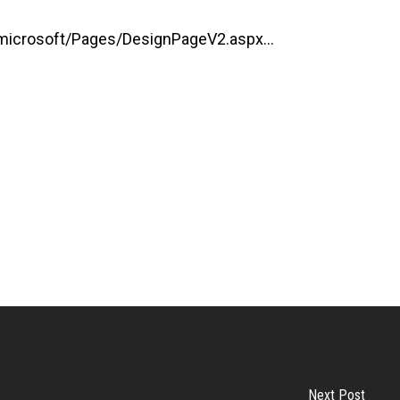
ud.microsoft/Pages/DesignPageV2.aspx…
Next Post