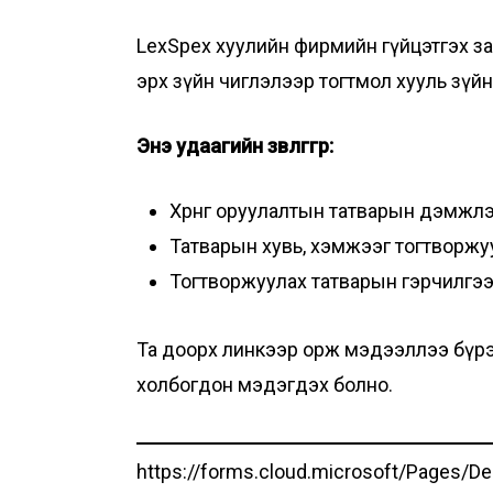
LexSpex хуулийн фирмийн гүйцэтгэх захир
эрх зүйн чиглэлээр тогтмол хууль зүй
Энэ удаагийн зөвлөгөөгөөр:
Хөрөнгө оруулалтын татварын дэмжлэг
Татварын хувь, хэмжээг тогтворжу
Тогтворжуулах татварын гэрчилгээ, т
Та доорх линкээр орж мэдээллээ бүрэн гү
холбогдон мэдэгдэх болно.
https://forms.cloud.microsoft/Pages/D