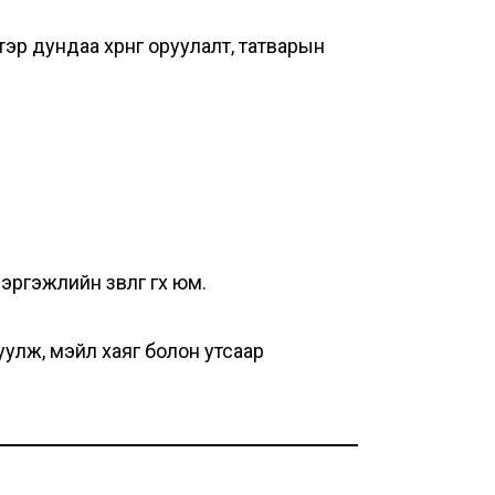
эр дундаа хөрөнгө оруулалт, татварын
жлийн зөвлөгөө өгөх юм.
жуулж, мэйл хаяг болон утсаар