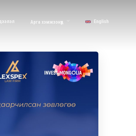
дээлэл
English
Арга хэмжээнүүд