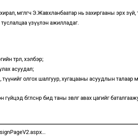
ал, өмгөөлөгч Э.Жавхланбаатар нь захиргааны эрх зүй, т
н туслалцаа үзүүлэн ажилладаг.
ийн төрөл, хэлбэр;
улах асуудал;
үүнийг олгох шалгуур, хугацааны асуудлын талаар мэргэ
йцэд бөглөснөөр бид таны зөвлөгөө авах цагийг баталгаа
esignPageV2.aspx…