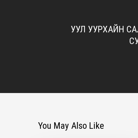
УУЛ УУРХАЙН С
С
You May Also Like