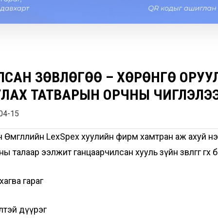
ИЛСАН ЗӨВЛӨГӨӨ – ХӨРӨНГӨ ОРУ
АХ ТАТВАРЫН ОРЧНЫ ЧИГЛЭЛЭЭР
04-15
он Өмгөөллийн LexSpex хуулийн фирм хамтран аж ахуй н
алаар ээлжит ганцаарчилсан хууль зүйн зөвлөгөөг өгөх 
хагва гараг
элтэй дүүрэг