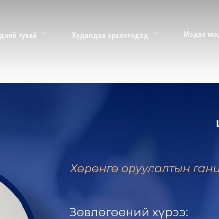
Мэдээ мэ
дний тухай
Худалдаа эрхлэгчдэд