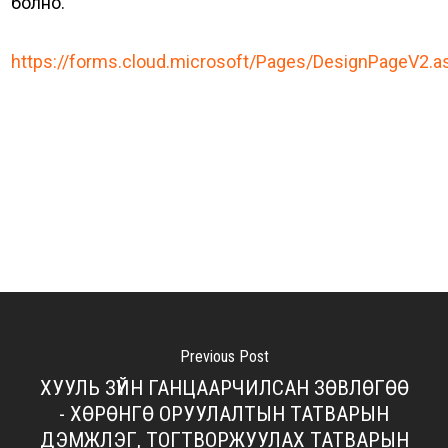
болно.
https://forms.cloud.microsoft/Pages/DesignPageV2.
Previous Post
ХУУЛЬ ЗҮЙН ГАНЦААРЧИЛСАН ЗӨВЛӨГӨӨ
- ХӨРӨНГӨ ОРУУЛАЛТЫН ТАТВАРЫН
ДЭМЖЛЭГ, ТОГТВОРЖУУЛАХ ТАТВАРЫН