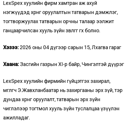
LexSpex хуулийн фирм хамтран аж ахуй
нэгжүүдэд хөрөнгө оруулалтын татварын дэмжлэг,
тогтворжуулах татварын орчны талаар ээлжит
ганцаарчилсан хууль зүйн зөвлөгөөг өгөх болно.
Хэзээ:
2026 оны 04 дүгээр сарын 15, Лхагва гараг
Хаана:
Засгийн газрын XI-р байр, Чингэлтэй дүүрэг
LexSpex хуулийн фирмийн гүйцэтгэх захирал,
өмгөөлөгч Э.Жавхланбаатар нь захиргааны эрх зүй, тэр
дундаа хөрөнгө оруулалт, татварын эрх зүйн
чиглэлээр тогтмол хууль зүйн туслалцаа үзүүлэн
ажилладаг.