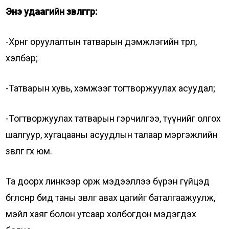
Энэ удаагийн зөвлөгөөгөөр:
-Хөрөнгө оруулалтын татварын дэмжлэгийн төрөл,
хэлбэр;
-Татварын хувь, хэмжээг тогтворжуулах асуудал;
-Тогтворжуулах татварын гэрчилгээ, түүнийг олгох
шалгуур, хугацааны асуудлын талаар мэргэжлийн
зөвлөгөө өгөх юм.
Та доорх линкээр орж мэдээллээ бүрэн гүйцэд
бөглөснөөр бид таны зөвлөгөө авах цагийг баталгаажуулж,
мэйл хаяг болон утсаар холбогдон мэдэгдэх