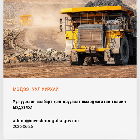
МЭДЭЭ
УУЛ УУРХАЙ
Уул уурхайн салбарт хөрөнгө оруулалт шаардлагатай төслийн
мэдээлэл
admin@investmongolia.gov.mn
2026-06-25