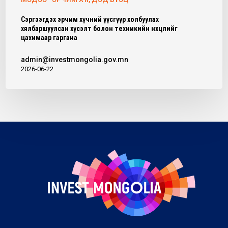
Сэргээгдэх эрчим хүчний үүсгүүр холбуулах
хялбаршуулсан хүсэлт болон техникийн нөхцөлийг
цахимаар гаргана
admin@investmongolia.gov.mn
2026-06-22