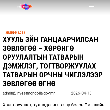
Skip
Menu
to
Close
main
Menu
content
,
ЗӨВЛӨГӨӨ
МЭДЭЭ
ХУУЛЬ ЗҮЙН ГАНЦААРЧИЛСАН
ЗӨВЛӨГӨӨ – ХӨРӨНГӨ
ОРУУЛАЛТЫН ТАТВАРЫН
ДЭМЖЛЭГ, ТОГТВОРЖУУЛАХ
ТАТВАРЫН ОРЧНЫ ЧИГЛЭЛЭЭР
ЗӨВЛӨГӨӨ ӨГНӨ
admin@investmongolia.gov.mn
2026-04-13
Хөрөнгө оруулалт, худалдааны газар болон Өмгөөллийн