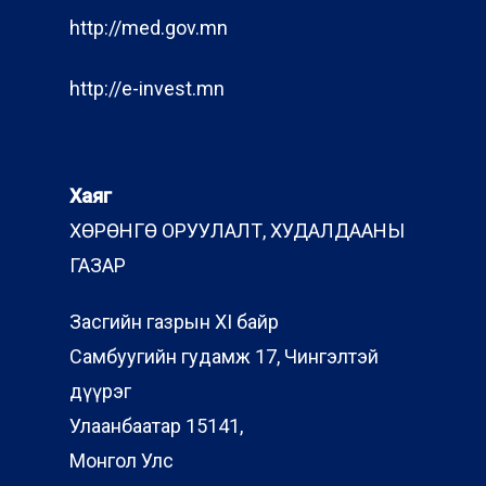
http://med.gov.mn
http://e-invest.mn
Хаяг
ХӨРӨНГӨ ОРУУЛАЛТ, ХУДАЛДААНЫ
ГАЗАР
Засгийн газрын XI байр
Самбуугийн гудамж 17, Чингэлтэй
дүүрэг
Улаанбаатар 15141,
Монгол Улс