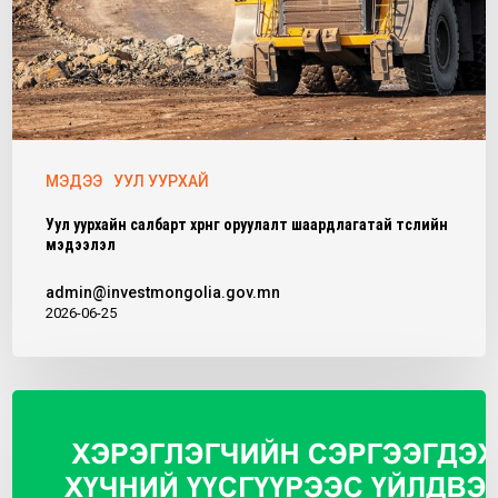
МЭДЭЭ
УУЛ УУРХАЙ
Уул уурхайн салбарт хөрөнгө оруулалт шаардлагатай төслийн
мэдээлэл
admin@investmongolia.gov.mn
2026-06-25