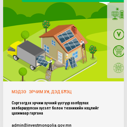
МЭДЭЭ
ЭРЧИМ ХҮЧ, ДЭД БҮТЭЦ
Сэргээгдэх эрчим хүчний үүсгүүр холбуулах
хялбаршуулсан хүсэлт болон техникийн нөхцөлийг
цахимаар гаргана
admin@investmongolia.gov.mn