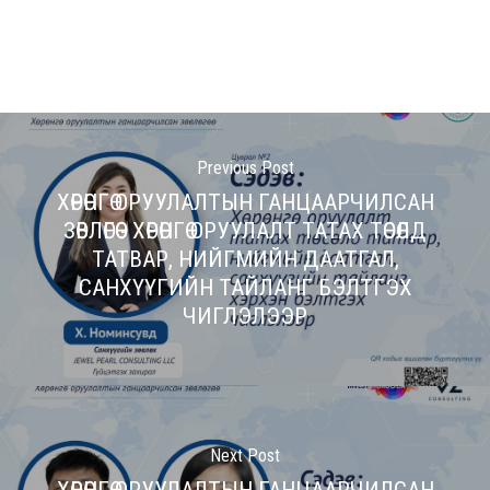
Previous Post
ХӨРӨНГӨ ОРУУЛАЛТЫН ГАНЦААРЧИЛСАН
ЗӨВЛӨГӨӨ - ХӨРӨНГӨ ОРУУЛАЛТ ТАТАХ ТӨСӨЛД
ТАТВАР, НИЙГМИЙН ДААТГАЛ,
САНХҮҮГИЙН ТАЙЛАНГ БЭЛТГЭХ
ЧИГЛЭЛЭЭР
Next Post