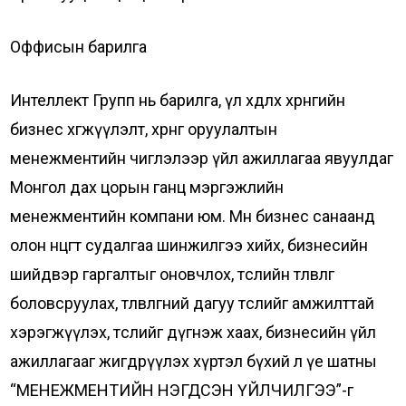
Оффисын барилга
Интеллект Групп нь барилга, үл хөдлөх хөрөнгийн
бизнес хөгжүүлэлт, хөрөнгө оруулалтын
менежментийн чиглэлээр үйл ажиллагаа явуулдаг
Монгол дах цорын ганц мэргэжлийн
менежментийн компани юм. Мөн бизнес санаанд
олон өнцөгт судалгаа шинжилгээ хийх, бизнесийн
шийдвэр гаргалтыг оновчлох, төслийн төлөвлөгөө
боловсруулах, төлөвлөгөөний дагуу төслийг амжилттай
хэрэгжүүлэх, төслийг дүгнэж хаах, бизнесийн үйл
ажиллагааг жигдрүүлэх хүртэл бүхий л үе шатны
“МЕНЕЖМЕНТИЙН НЭГДСЭН ҮЙЛЧИЛГЭЭ”-г