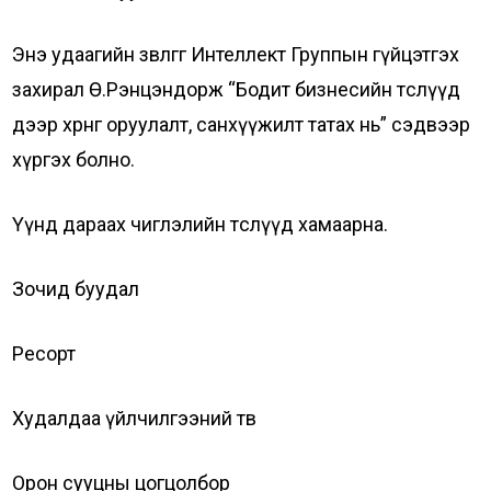
Энэ удаагийн зөвлөгөөг Интеллект Группын гүйцэтгэх
захирал Ө.Рэнцэндорж “Бодит бизнесийн төслүүд
дээр хөрөнгө оруулалт, санхүүжилт татах нь” сэдвээр
хүргэх болно.
Үүнд дараах чиглэлийн төслүүд хамаарна.
Зочид буудал
Ресорт
Худалдаа үйлчилгээний төв
Орон сууцны цогцолбор