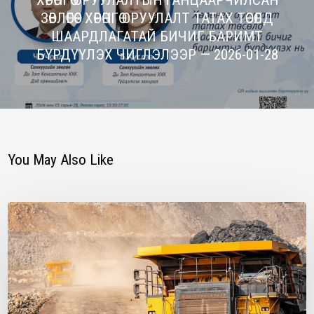
ХӨРӨНГӨ ОРУУЛАЛТЫН ГАНЦААРЧИЛСАН
ЗӨВЛӨГӨӨ - ХӨРӨНГӨ ОРУУЛАЛТ ТАТАХ ТӨСӨЛД
ШААРДЛАГАТАЙ БИЧИГ БАРИМТ
БҮРДҮҮЛЭХ ЧИГЛЭЛЭЭР — 2026-01-28
You May Also Like