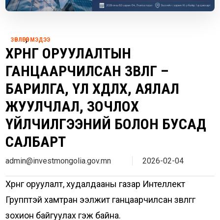
,
ЗӨВЛӨГӨӨ
МЭДЭЭ
ХӨРӨНГӨ ОРУУЛАЛТЫН
ГАНЦААРЧИЛСАН ЗӨВЛӨГӨӨ –
БАРИЛГА, ҮЛ ХӨДЛӨХ, АЯЛАЛ
ЖУУЛЧЛАЛ, ЗОЧЛОХ
ҮЙЛЧИЛГЭЭНИЙ БОЛОН БУСАД
САЛБАРТ
admin@investmongolia.gov.mn
2026-02-04
Хөрөнгө оруулалт, худалдааны газар Интеллект
Групптэй хамтран ээлжит ганцаарчилсан зөвлөгөөг
зохион байгуулах гэж байна.