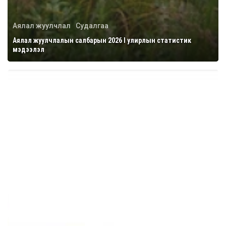
Аялал жуулчлал
Судалгаа
Аялал жуулчлалын салбарын 2026 I улирлын статистик
мэдээлэл