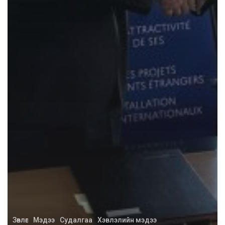
Зөвлөгөө
Мэдээ
Судалгаа
Хэвлэлийн мэдээ