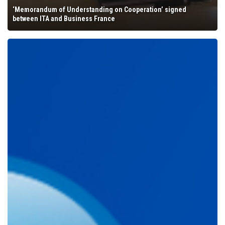
‘Memorandum of Understanding on Cooperation’ signed
between ITA and Business France