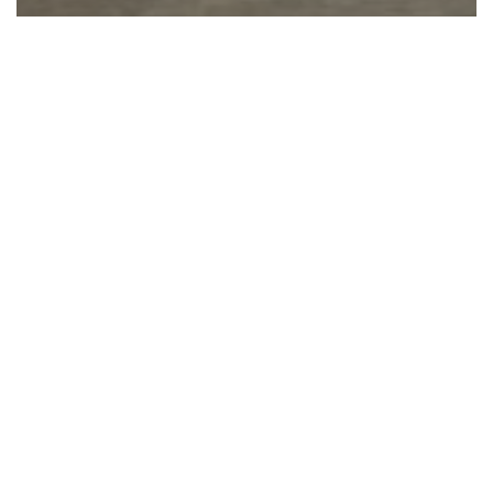
Зөвлөгөө
Мэдээ
Судалгаа
Хэвлэлийн мэдээ
‘Investment and Trade Agency’ established