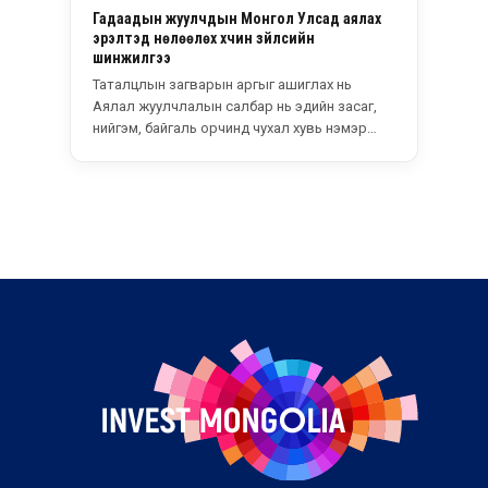
Гадаадын жуулчдын Монгол Улсад аялах
эрэлтэд нөлөөлөх хүчин зүйлсийн
шинжилгээ
Таталцлын загварын аргыг ашиглах нь
Аялал жуулчлалын салбар нь эдийн засаг,
нийгэм, байгаль орчинд чухал хувь нэмэр
оруулдаг....