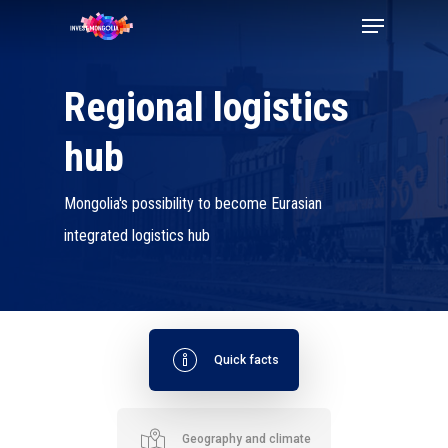
Skip
Menu
to
Close
main
Regional logistics
Menu
content
hub
Mongolia's possibility to become Eurasian
integrated logistics hub
Quick facts
Geography and climate